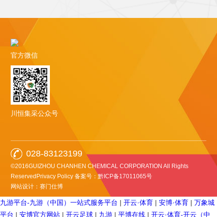
官方微信
川恒集采公众号
028-83123199
©2016GUIZHOU CHANHEN CHEMICAL CORPORATION All Rights
ReservedPrivacy Policy
备案号：黔ICP备17011065号
网站设计：赛门仕博
九游平台-九游（中国）一站式服务平台
|
开云·体育
|
安博·体育
|
万象城
平台
|
安博官方网站
|
开云足球
|
九游
|
平博在线
|
开云·体育-开云（中