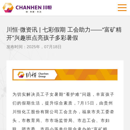
川恒·微资讯 | 七彩假期 工会助力——“富矿精
开”兴趣班点亮孩子多彩暑假
发布时间：2025年，07月18日
为切实解决员工子女暑期
“看护难”问题，丰富孩子
们的假期生活，提升综合素质，7月15日，由贵州
川恒
化工股份有限公司
工会主办，福泉市关工委牵
头，市教育局、市市场监管局、市总工会、市妇
联、团市委、市四小等单位联合承办的
“富矿精