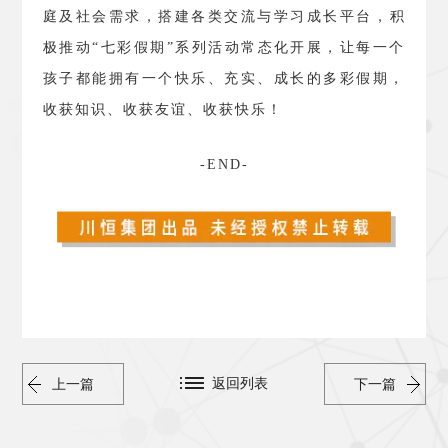
庭及社会
需求，搭建
各类
交流与
学习
成长平台
，
积
极
推动
“七彩假期”系列活动常态化开展，让每一个
孩子都能拥有一个快乐、充实、成长的多彩假期
，
收获知识、收获友谊、收获快乐！
-END-
返回列表
上一篇
下一篇